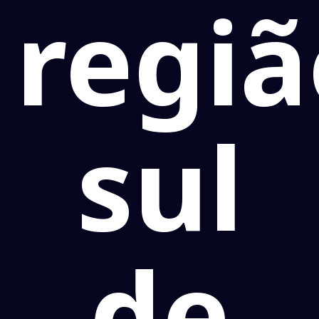
regi
sul
de