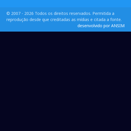
© 2007 - 2026 Todos os direitos reservados. Permitida a
reprodução desde que creditadas as mídias e citada a fonte.
desenvolvido por ANSIM