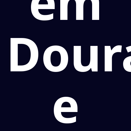
em
Dour
e