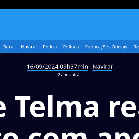
Geral
Naviraí
Polícia
Política
Publicações Oficiais
Re
16/09/2024 09h37min
Naviraí
-
2 anos atrás
e Telma re
o com ap