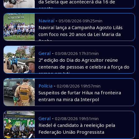
da Seleta que acontecerá dia 16 de
agosto
Naviraí
-
05/08/2026 09h25min
Naviraí lança a Campanha Agosto Lilás
com foco nos 20 anos da Lei Maria da
Penha
Geral
-
03/08/2026 17h31min
2ª edição do Dia do Agricultor reúne
centenas de pessoas e celebra a força do
campo em Juti
Polícia
-
02/08/2026 19h57min
Suspeitos de furtar Hilux na fronteira
entram na mira da Interpol
Geral
-
02/08/2026 19h51min
Riedel é candidato à reeleição pela
Federação União Progressista