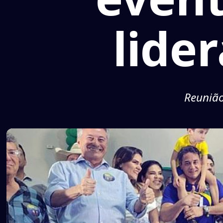
lide
Reunião