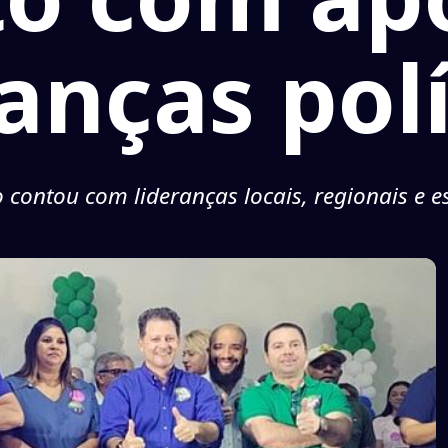
ranças polí
 contou com lideranças locais, regionais e e