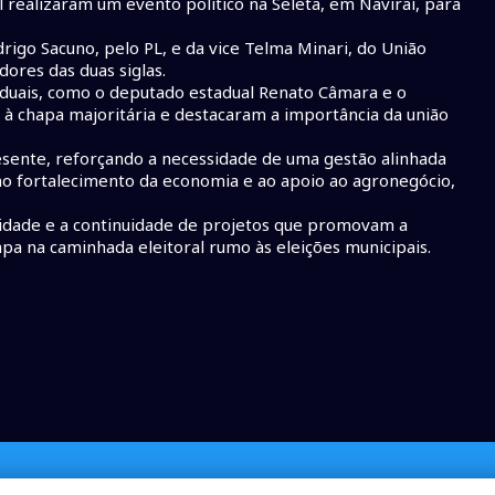
il realizaram um evento político na Seleta, em Naviraí, para
igo Sacuno, pelo PL, e da vice Telma Minari, do União
ores das duas siglas.
aduais, como o deputado estadual Renato Câmara e o
à chapa majoritária e destacaram a importância da união
esente, reforçando a necessidade de uma gestão alinhada
 ao fortalecimento da economia e ao apoio ao agronegócio,
idade e a continuidade de projetos que promovam a
pa na caminhada eleitoral rumo às eleições municipais.