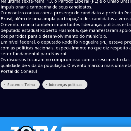
Na última sexta-feira, 13, o Partido Liberal (PL) e o União Bras
impulsionar a campanha de seus candidatos.
O encontro contou com a presença do candidato a prefeito Rodr
Brasil, além de uma ampla participação dos candidatos a veread
O evento reuniu também importantes lideranças políticas est
deputado estadual Roberto Hashioka, que manifestaram apoio 
dos partidos para o desenvolvimento do município.
Em nível federal, o deputado Rodolfo Nogueira (PL) esteve pr
com as políticas nacionais, especialmente no que diz respeito
setor fundamental para Naviraí.
Os discursos focaram no compromisso com o crescimento da c
qualidade de vida da população. O evento marcou mais uma eta
Portal do Conesul
• Sacuno e Telma
• lideranças políticas