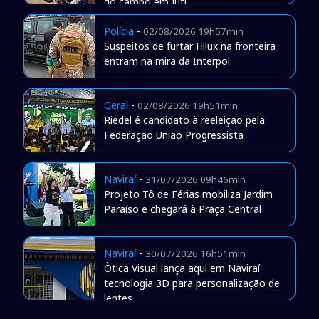
do campo em Juti
Polícia
-
02/08/2026 19h57min
Suspeitos de furtar Hilux na fronteira
entram na mira da Interpol
Geral
-
02/08/2026 19h51min
Riedel é candidato à reeleição pela
Federação União Progressista
Naviraí
-
31/07/2026 09h46min
Projeto Tô de Férias mobiliza Jardim
Paraíso e chegará à Praça Central
Naviraí
-
30/07/2026 16h51min
Òtica Visual lança aqui em Naviraí
tecnologia 3D para personalização de
lentes