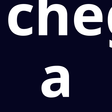
che
a