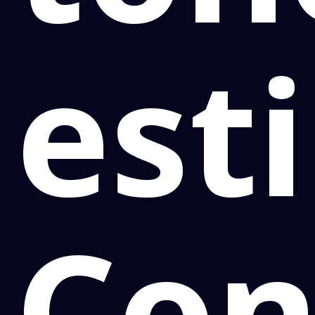
est
Con