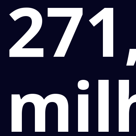
271
mil