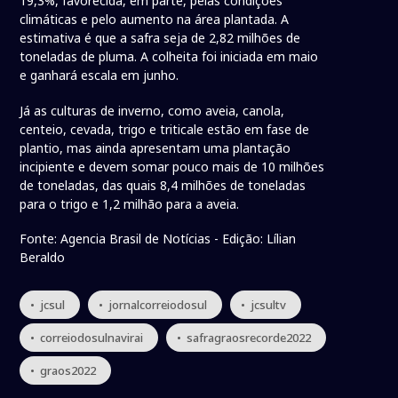
19,3%, favorecida, em parte, pelas condições
climáticas e pelo aumento na área plantada. A
estimativa é que a safra seja de 2,82 milhões de
toneladas de pluma. A colheita foi iniciada em maio
e ganhará escala em junho.
Já as culturas de inverno, como aveia, canola,
centeio, cevada, trigo e triticale estão em fase de
plantio, mas ainda apresentam uma plantação
incipiente e devem somar pouco mais de 10 milhões
de toneladas, das quais 8,4 milhões de toneladas
para o trigo e 1,2 milhão para a aveia.
Fonte: Agencia Brasil de Notícias - Edição: Lílian
Beraldo
• jcsul
• jornalcorreiodosul
• jcsultv
• correiodosulnavirai
• safragraosrecorde2022
• graos2022