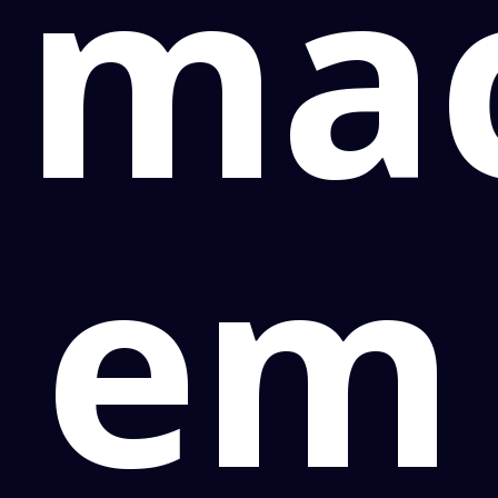
ma
em