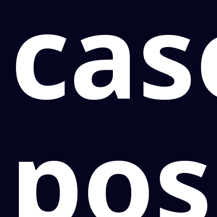
cas
pos