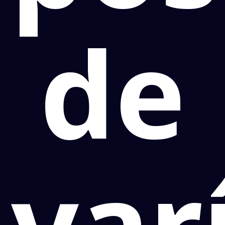
de
var