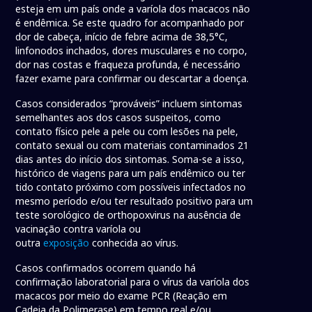
esteja em um país onde a varíola dos macacos não
é endêmica. Se este quadro for acompanhado por
dor de cabeça, início de febre acima de 38,5°C,
linfonodos inchados, dores musculares e no corpo,
dor nas costas e fraqueza profunda, é necessário
fazer exame para confirmar ou descartar a doença.
Casos considerados “prováveis” incluem sintomas
semelhantes aos dos casos suspeitos, como
contato físico pele a pele ou com lesões na pele,
contato sexual ou com materiais contaminados 21
dias antes do início dos sintomas. Soma-se a isso,
histórico de viagens para um país endêmico ou ter
tido contato próximo com possíveis infectados no
mesmo período e/ou ter resultado positivo para um
teste sorológico de orthopoxvirus na ausência de
vacinação contra varíola ou
outra
exposição
conhecida ao vírus.
Casos confirmados ocorrem quando há
confirmação laboratorial para o vírus da varíola dos
macacos por meio do exame PCR (Reação em
Cadeia da Polimerase) em tempo real e/ou