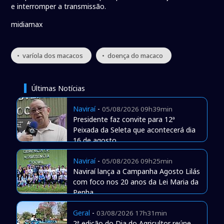
e interromper a transmissão.
midiamax
• varíola dos macacos
• doença do macaco
Últimas Notícias
Naviraí
-
05/08/2026 09h39min
Presidente faz convite para 12ª
Peixada da Seleta que acontecerá dia
16 de agosto
Naviraí
-
05/08/2026 09h25min
Naviraí lança a Campanha Agosto Lilás
com foco nos 20 anos da Lei Maria da
Penha
Geral
-
03/08/2026 17h31min
2ª edição do Dia do Agricultor reúne