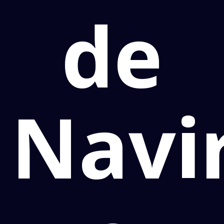
de
Navi