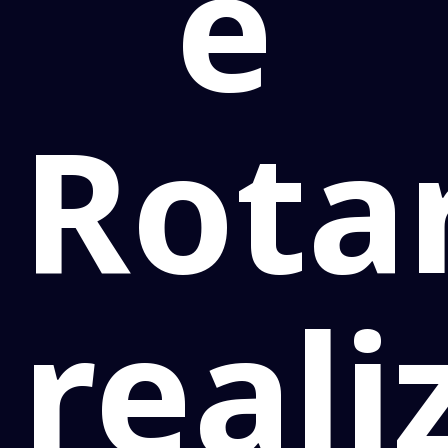
e
Rota
real