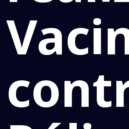
Vaci
cont