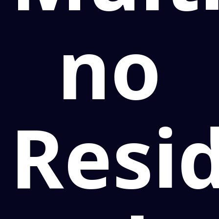
no
Resi