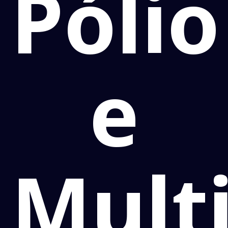
Pólio
e
Mult