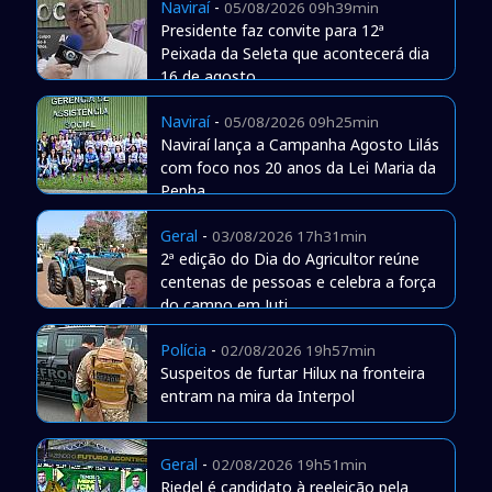
Naviraí
-
05/08/2026 09h39min
Presidente faz convite para 12ª
Peixada da Seleta que acontecerá dia
16 de agosto
Naviraí
-
05/08/2026 09h25min
Naviraí lança a Campanha Agosto Lilás
com foco nos 20 anos da Lei Maria da
Penha
Geral
-
03/08/2026 17h31min
2ª edição do Dia do Agricultor reúne
centenas de pessoas e celebra a força
do campo em Juti
Polícia
-
02/08/2026 19h57min
Suspeitos de furtar Hilux na fronteira
entram na mira da Interpol
Geral
-
02/08/2026 19h51min
Riedel é candidato à reeleição pela