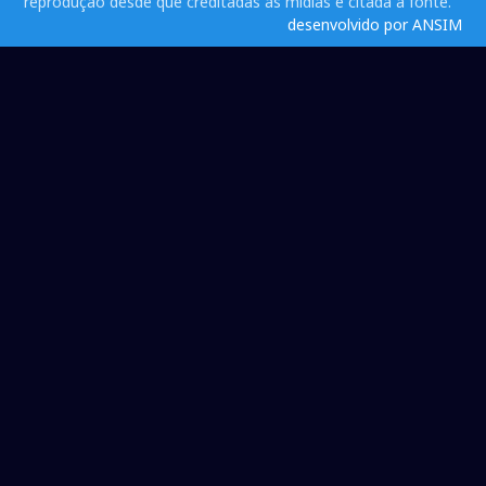
reprodução desde que creditadas as mídias e citada a fonte.
desenvolvido por ANSIM