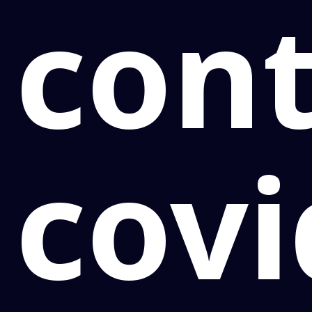
con
covi