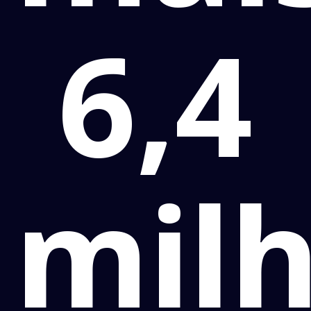
6,4
mil