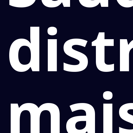
dist
mai