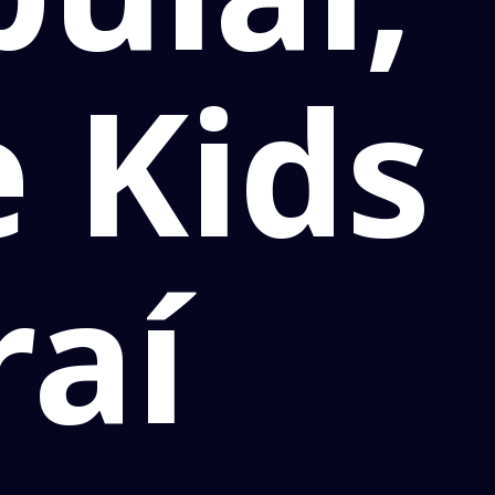
e Kids
raí