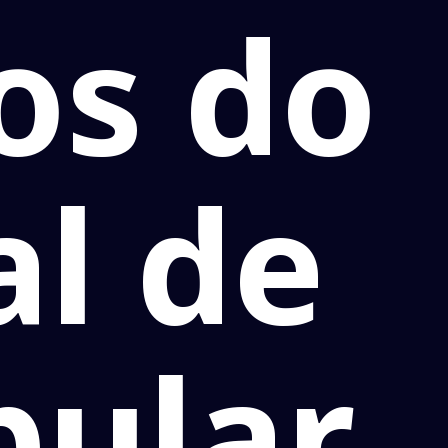
dos do
al de
ular,