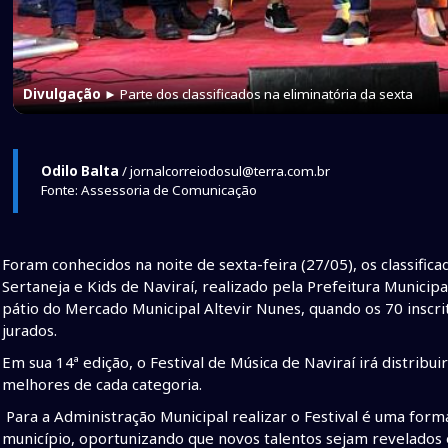
Divulgação
► Parte dos classificados na eliminatória da sexta
Odilo Balta
/ jornalcorreiodosul@terra.com.br
Fonte: Assessoria de Comunicação
Foram conhecidos na noite de sexta-feira (27/05), os classifica
Sertaneja e Kids de Naviraí, realizado pela Prefeitura Municipa
pátio do Mercado Municipal Altevir Nunes, quando os 70 inscr
jurados.
Em sua 14ª edição, o Festival de Música de Naviraí irá distrib
melhores de cada categoria.
Para a Administração Municipal realizar o Festival é uma forma 
município, oportunizando que novos talentos sejam revelados 