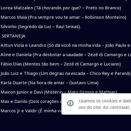
Lorea Matzalen (Tá chorando por que? – Preto no Branco)
Marcos Maia (Pra sempre vou te amar – Robinson Monteiro)
Silvinho (Segredo da Luz – Raul Seixas).
SERTANEJA
Ailton Viola e Leandro (Só dá você na minha vida – João Paulo e
Aline e Daniela (Pra desbotar a saudade – Zezé di Camargo e L
Fábio Dias (Mentes tão bem – Zezé di Camargo e Luciano)
João Luiz e Thiago (Um degrau na escada – Chico Rey e Paraná)
Karla Duarte (Na hora de amar – Gustavo Lima)
Maicon Junior e Davi (Mistério – Mato Grosso e Mathias)
Usamos os cookies e dad
Max e Danilo (Dois corações e uma história – Zezé di Camargo 
uso do site. Ao continua
Marcos Jr e Valdir (É minha vida – Zezé di Camargo e Luciano)
Thiago Mendes (Preciso ser amado – Zezé di Camargo e Lucian
Wanessa Lima (Supera – Marilia Mendonça).