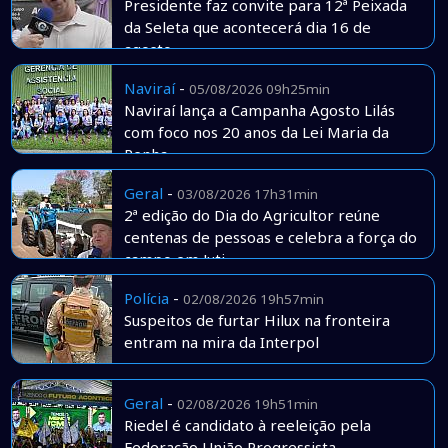
Presidente faz convite para 12ª Peixada
da Seleta que acontecerá dia 16 de
agosto
Naviraí
-
05/08/2026 09h25min
Naviraí lança a Campanha Agosto Lilás
com foco nos 20 anos da Lei Maria da
Penha
Geral
-
03/08/2026 17h31min
2ª edição do Dia do Agricultor reúne
centenas de pessoas e celebra a força do
campo em Juti
Polícia
-
02/08/2026 19h57min
Suspeitos de furtar Hilux na fronteira
entram na mira da Interpol
Geral
-
02/08/2026 19h51min
Riedel é candidato à reeleição pela
Federação União Progressista