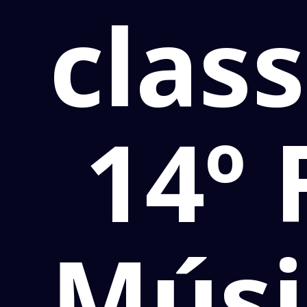
class
14º 
Músi