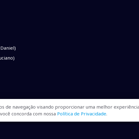
 Daniel)
uciano)
os de navegação visando proporcionar uma melhor experiência
e Luciano)
r, você concorda com nossa
Política de Privacidade
.
o)