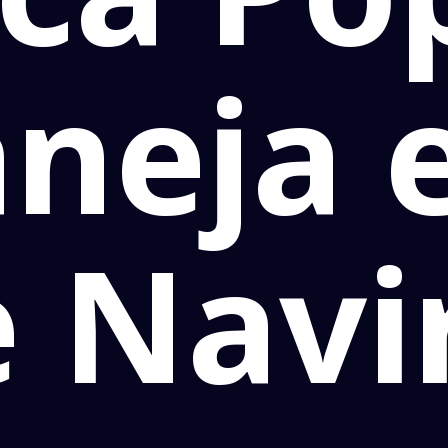
neja 
 Navi