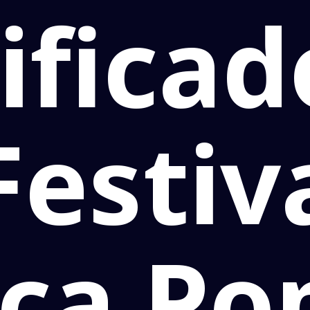
ifica
Festiv
ca Pop