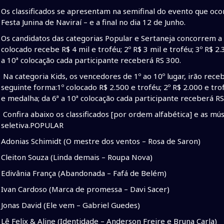
Os classificados se apresentam na semifinal do evento que ocor
Festa Junina de Naviraí – e a final no dia 12 de Junho.
Os candidatos das categorias Popular e Sertaneja concorrem a 
colocado recebe R$ 4 mil e troféu; 2º R$ 3 mil e troféu; 3º R$ 2.
a 10ª colocação cada participante receberá RS 300.
Na categoria Kids, os vencedores de 1º ao 10º lugar, irão rece
seguinte forma:1º colocado R$ 2.500 e troféu; 2º R$ 2.000 e trof
e medalha; da 6ª a 10ª colocação cada participante receberá RS
Confira abaixo os classificados [por ordem alfabética] e as mú
seletiva.POPULAR
Adonias Schimidt (O mestre dos ventos – Rosa de Saron)
Cleiton Souza (Linda demais – Roupa Nova)
Edivânia França (Abandonada – Fafá de Belém)
Ivan Cardoso (Marca de promessa – Davi Sacer)
Jonas David (Ele vem – Gabriel Guedes)
Lê Felix & Aline (Identidade – Anderson Freire e Bruna Carla)