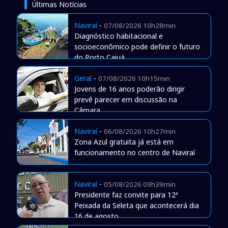
Últimas Notícias
Naviraí
-
07/08/2026 10h28min
Diagnóstico habitacional e
socioeconômico pode definir o futuro
do Porto Caiuá
Geral
-
07/08/2026 10h15min
Jovens de 16 anos poderão dirigir
prevê parecer em discussão na
Câmara
Naviraí
-
06/08/2026 10h27min
Zona Azul gratuita já está em
funcionamento no centro de Naviraí
Naviraí
-
05/08/2026 09h39min
Presidente faz convite para 12ª
Peixada da Seleta que acontecerá dia
16 de agosto