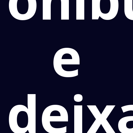
e
deix