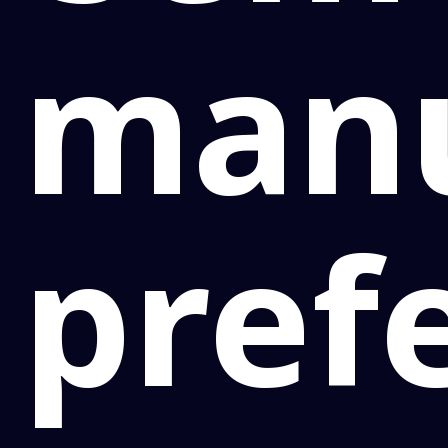
manu
pref