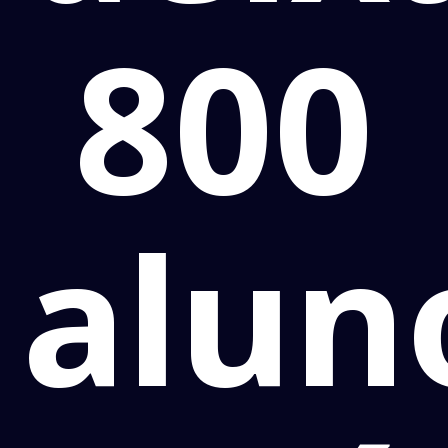
800
alun