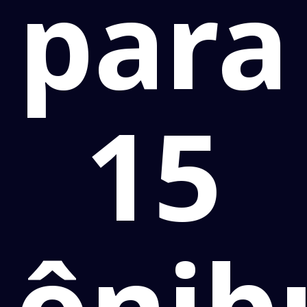
para
15
ônib