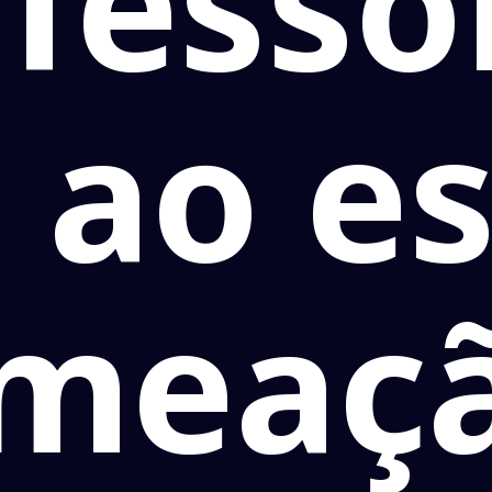
fesso
 ao e
meaç