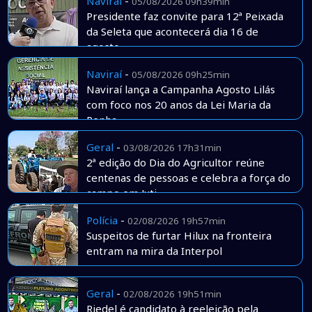
Naviraí
-
05/08/2026 09h39min
Presidente faz convite para 12ª Peixada
da Seleta que acontecerá dia 16 de
agosto
Naviraí
-
05/08/2026 09h25min
Naviraí lança a Campanha Agosto Lilás
com foco nos 20 anos da Lei Maria da
Penha
Geral
-
03/08/2026 17h31min
2ª edição do Dia do Agricultor reúne
centenas de pessoas e celebra a força do
campo em Juti
Polícia
-
02/08/2026 19h57min
Suspeitos de furtar Hilux na fronteira
entram na mira da Interpol
Geral
-
02/08/2026 19h51min
Riedel é candidato à reeleição pela