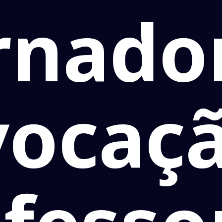
rnador
vocaçã