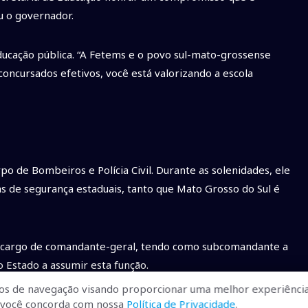
u o governador.
educação pública. “A Fetems e o povo sul-mato-grossense
ncursados efetivos, você está valorizando a escola
o de Bombeiros e Polícia Civil. Durante as solenidades, ele
as de segurança estaduais, tanto que Mato Grosso do Sul é
 o cargo de comandante-geral, tendo como subcomandante a
 Estado a assumir esta função.
os de navegação visando proporcionar uma melhor experiência
r, você concorda com nossa
Política de Privacidade
.
 e no Corpo de Bombeiros o coronel Frederico Reis Pouso