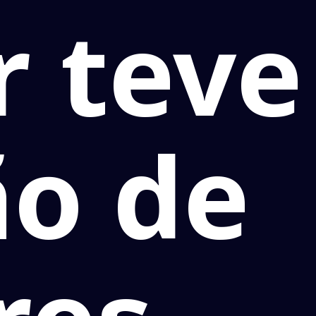
 teve
o de