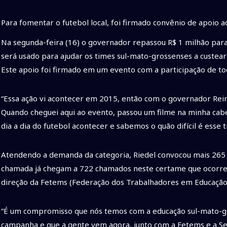
Para fomentar o futebol local, foi firmado convênio de apoio
Na segunda-feira (16) o governador repassou R$ 1 milhão para
será usado para ajudar os times sul-mato-grossenses a custear
Este apoio foi firmado em um evento com a participação de tod
“Essa ação vi acontecer em 2015, então com o governador Rei
Quando cheguei aqui ao evento, passou um filme na minha cab
dia a dia do futebol acontecer e sabemos o quão difícil é esse 
Atendendo a demanda da categoria, Riedel convocou mais 265
chamada já chegam a 722 chamados neste certame que ocorreu 
direção da Fetems (Federação dos Trabalhadores em Educação
“É um compromisso que nós temos com a educação sul-mato-gr
campanha e que a gente vem agora, junto com a Fetems e a S