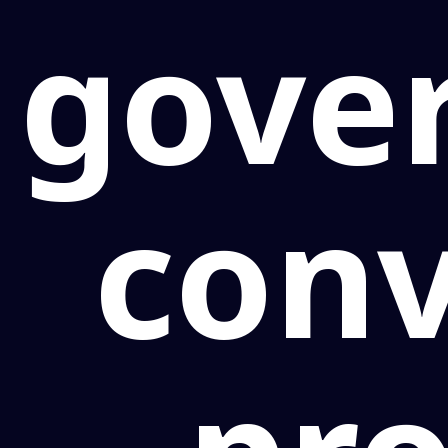
gove
con