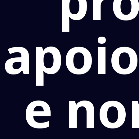
pro
apoio
e no