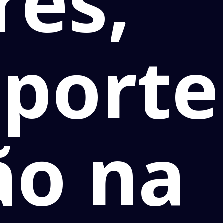
res,
sporte
ão na