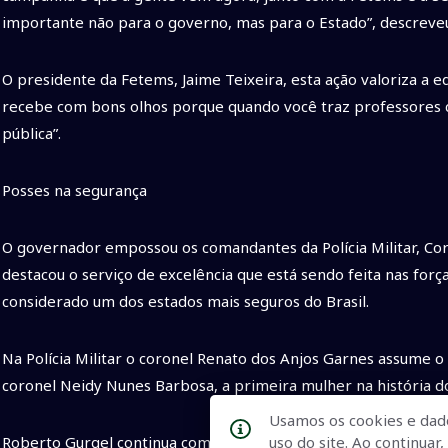
importante não para o governo, mas para o Estado”, descreve
O presidente da Fetems, Jaime Teixeira, esta ação valoriza a 
recebe com bons olhos porque quando você traz professores co
pública”.
Posses na segurança
O governador empossou os comandantes da Polícia Militar, Corp
destacou o serviço de excelência que está sendo feita nas forç
considerado um dos estados mais seguros do Brasil.
Na Polícia Militar o coronel Renato dos Anjos Garnes assume
coronel Neidy Nunes Barbosa, a primeira mulher na história do
Usamos os cookies e dad
uso do site. Ao continua
Roberto Gurgel continua como delegado-geral da Polícia Civil