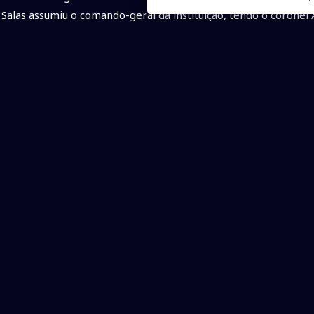
Salas assumiu o comando-geral da instituição, tendo o coron
“O Estado está muito bem atendido e representado em suas for
objetivo é proporcionar a todos agentes de segurança boas c
mais seguro”, destacou o governador.
Reuniões
Ainda durante semana, o governador recebeu a prefeita Adrian
transporte coletivo de Campo Grande, referentes aos estudant
As equipes técnicas da prefeitura de Campo Grande e do Gove
usuários com o benefício da gratuidade e demais detalhes par
de forma municipalista, atendendo os 79 municípios e não po
Também se reuniu com a secretária especial do Escritório de P