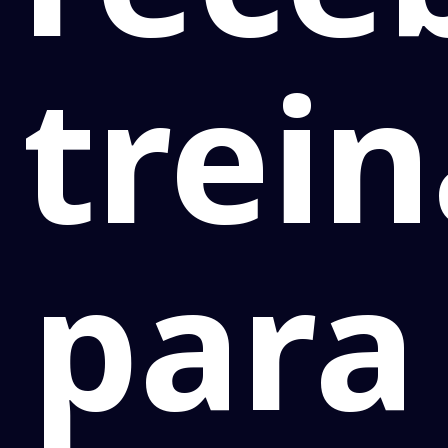
trei
para