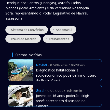
Henrique dos Santos (Finanças), Astolfo Carlos
Mendes (Meio Ambiente) e da Vereadora Rosangela
Sofa, representando o Poder Legislativo de Naviraí.
assessoria
• Sistema de Convênios
• Assomasul
• Izauri de Macedo
• Treinamentos
Últimas Notícias
Naviraí
-
07/08/2026 10h28min
Diagnóstico habitacional e
socioeconômico pode definir o futuro
do Porto Caiuá
Geral
-
07/08/2026 10h15min
Jovens de 16 anos poderão dirigir
prevê parecer em discussão na
Câmara