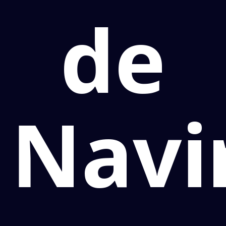
de
Navi