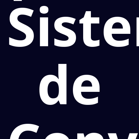
Sist
de