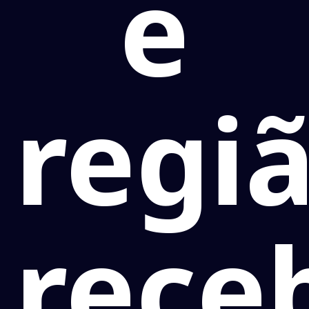
e
regi
rece