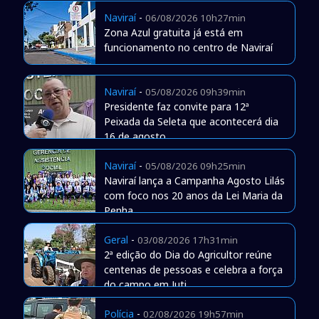
Naviraí
-
06/08/2026 10h27min
Zona Azul gratuita já está em
funcionamento no centro de Naviraí
Naviraí
-
05/08/2026 09h39min
Presidente faz convite para 12ª
Peixada da Seleta que acontecerá dia
16 de agosto
Naviraí
-
05/08/2026 09h25min
Naviraí lança a Campanha Agosto Lilás
com foco nos 20 anos da Lei Maria da
Penha
Geral
-
03/08/2026 17h31min
2ª edição do Dia do Agricultor reúne
centenas de pessoas e celebra a força
do campo em Juti
Polícia
-
02/08/2026 19h57min