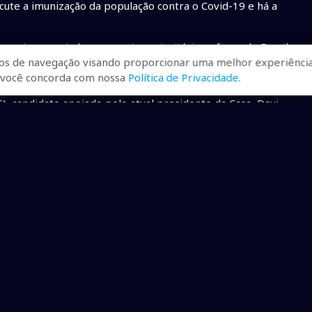
ute a imunização da população contra o Covid-19 e há a
monia para ajudar nas pautas prioritárias a favor do Brasil.
 uma candidatura harmônica" disse e finalizou: “Com
os de navegação visando proporcionar uma melhor experiência
B, do Senado e do Brasil”.
r, você concorda com nossa
Política de Privacidade
.
 candidato apoiado pelo atual presidente da Casa, Davi
do
• Presidente Simone