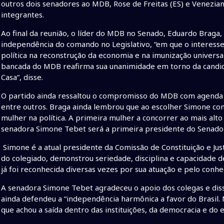
outros dois senadores ao MDB, Rose de Freitas (ES) e Venezian
integrantes.
Ao final da reunião, o líder do MDB no Senado, Eduardo Braga, 
independência do comando no Legislativo, “em que o interesse 
política na reconstrução da economia e na imunização universal
bancada do MDB reafirma sua unanimidade em torno da candid
Casa”, disse.
O partido ainda ressaltou o compromisso do MDB com agenda fi
entre outros. Braga ainda lembrou que ao escolher Simone com
mulher na política. A primeira mulher a concorrer ao mais alto
senadora Simone Tebet será a primeira presidente do Senado 
Simone é a atual presidente da Comissão de Constituição e Just
do colegiado, demonstrou seriedade, disciplina e capacidade d
já foi reconhecida diversas vezes por sua atuação e pelo conhec
A senadora Simone Tebet agradeceu o apoio dos colegas e disse
ainda defendeu a “independência harmônica a favor do Brasil. 
que achou a saída dentro das instituições, da democracia e do 