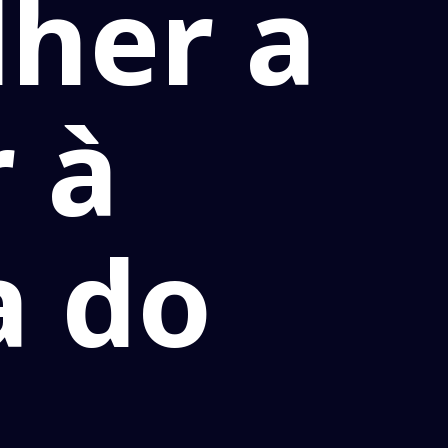
her a
 à
a do