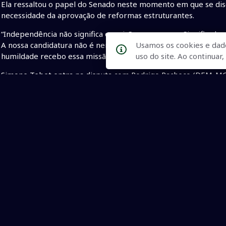
Ela ressaltou o papel do Senado neste momento em que se disc
necessidade da aprovação de reformas estruturantes.
“Independência não significa oposição ao governo. Significa har
A nossa candidatura não é nem de oposição, nem de situação. É
Usamos os cookies e dad
humildade recebo essa missão, dizendo que é um projeto do MD
uso do site. Ao continua
Simone Tebet entra na disputa com Rodrigo Pacheco (DEM-MG),
Alcolumbre (DEM-AP).
Assessoria de Gabinete
• Simone senado
• Presidência Senado
• MDB Simone Sena