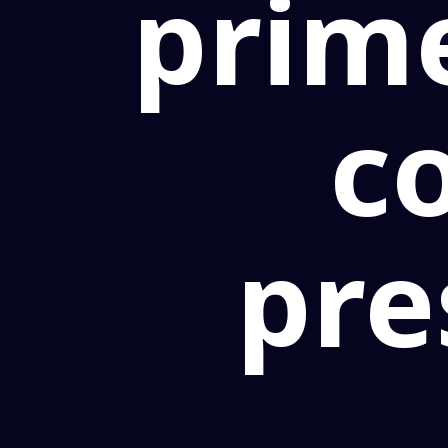
prim
c
pre