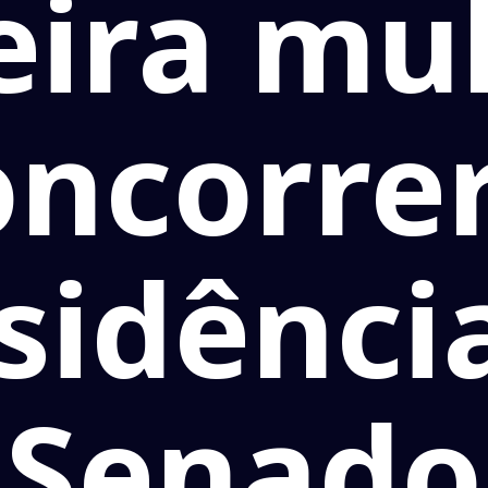
eira mul
oncorrer
sidênci
Senado