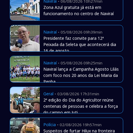
Naviraí
-
06/08/2026 10h27min
Zona Azul gratuita já está em
funcionamento no centro de Naviraí
Naviraí
-
05/08/2026 09h39min
Presidente faz convite para 12ª
Peixada da Seleta que acontecerá dia
16 de agosto
Naviraí
-
05/08/2026 09h25min
Naviraí lança a Campanha Agosto Lilás
com foco nos 20 anos da Lei Maria da
Penha
Geral
-
03/08/2026 17h31min
2ª edição do Dia do Agricultor reúne
centenas de pessoas e celebra a força
do campo em Juti
Polícia
-
02/08/2026 19h57min
Suspeitos de furtar Hilux na fronteira