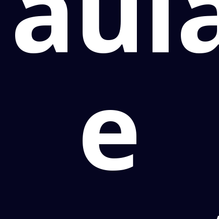
aul
e