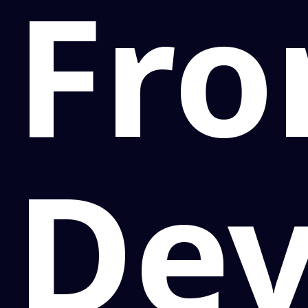
Fro
De