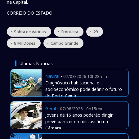
na Capital.
CORREIO DO ESTADO
• Sobra de Vacinas
• Fronteira
• 29
• 8 Mil Doses
• Campo Grande
Últimas Notícias
Naviraí
-
07/08/2026 10h28min
Diagnóstico habitacional e
socioeconômico pode definir o futuro
do Porto Caiuá
Geral
-
07/08/2026 10h15min
Jovens de 16 anos poderão dirigir
prevê parecer em discussão na
Câmara