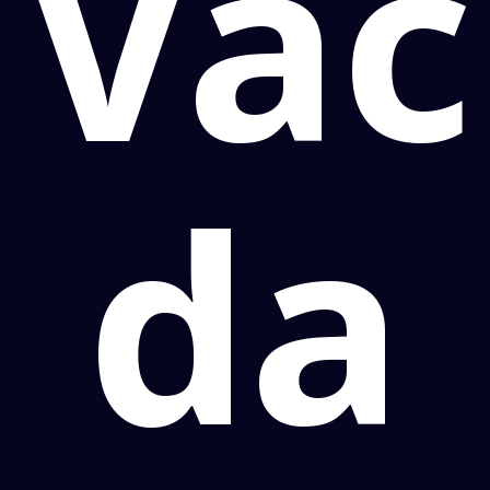
Vac
da