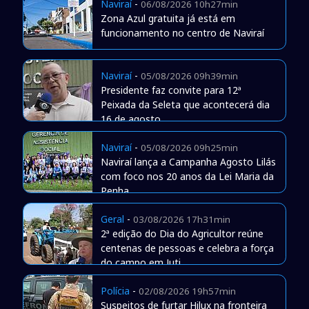
Naviraí
-
06/08/2026 10h27min
Zona Azul gratuita já está em
funcionamento no centro de Naviraí
Naviraí
-
05/08/2026 09h39min
Presidente faz convite para 12ª
Peixada da Seleta que acontecerá dia
16 de agosto
Naviraí
-
05/08/2026 09h25min
Naviraí lança a Campanha Agosto Lilás
com foco nos 20 anos da Lei Maria da
Penha
Geral
-
03/08/2026 17h31min
2ª edição do Dia do Agricultor reúne
centenas de pessoas e celebra a força
do campo em Juti
Polícia
-
02/08/2026 19h57min
Suspeitos de furtar Hilux na fronteira