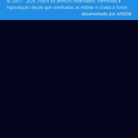
© 2007 - 2026 Todos os direitos reservados. Permitida a
reprodução desde que creditadas as mídias e citada a fonte.
desenvolvido por ANSIM