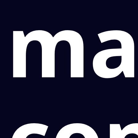
ma
co