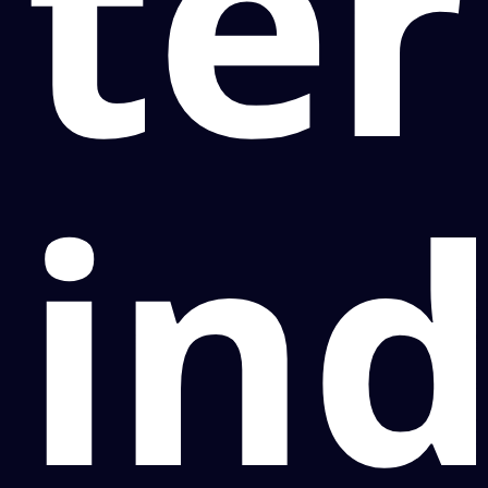
ter
in