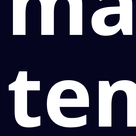
ma
te