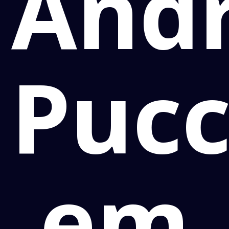
And
Pucc
em