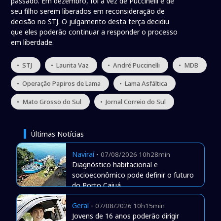
passado. Em dezembro, foi a vez de Puccinelli e de
seu filho serem liberados em reconsideração de
decisão no STJ. O julgamento desta terça decidiu
que eles poderão continuar a responder o processo
em liberdade.
• STJ
• Laurita Vaz
• André Puccinelli
• MDB
• Operação Papiros de Lama
• Lama Asfáltica
• Mato Grosso do Sul
• Jornal Correio do Sul
Últimas Notícias
Naviraí
-
07/08/2026 10h28min
Diagnóstico habitacional e
socioeconômico pode definir o futuro
do Porto Caiuá
Geral
-
07/08/2026 10h15min
Jovens de 16 anos poderão dirigir