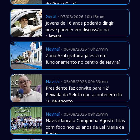
do Porto Caiuá
Geral
-
07/08/2026 10h15min
Jovens de 16 anos poderão dirigir
prevê parecer em discussão na
Câmara
Naviraí
-
06/08/2026 10h27min
Zona Azul gratuita já está em
funcionamento no centro de Naviraí
Naviraí
-
05/08/2026 09h39min
Presidente faz convite para 12ª
Peixada da Seleta que acontecerá dia
16 de agosto
Naviraí
-
05/08/2026 09h25min
Naviraí lança a Campanha Agosto Lilás
com foco nos 20 anos da Lei Maria da
Penha