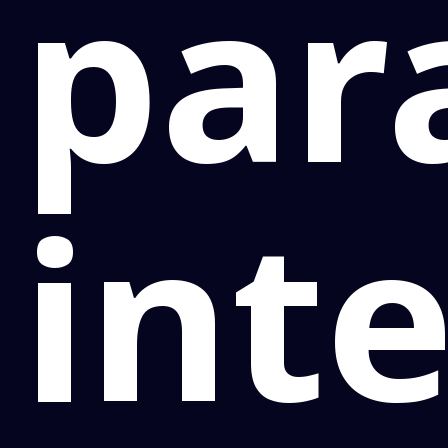
par
int