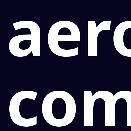
aer
co