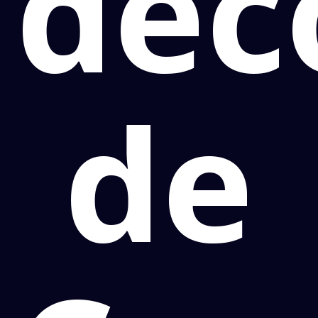
dec
de