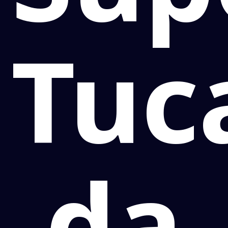
Tuc
da