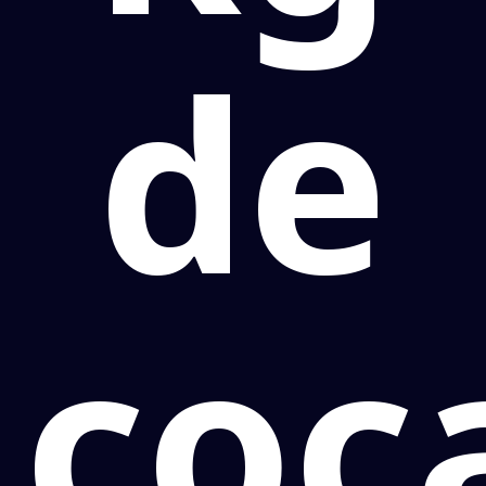
de
coc