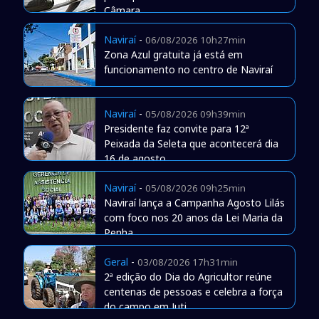
Câmara
Naviraí
-
06/08/2026 10h27min
Zona Azul gratuita já está em
funcionamento no centro de Naviraí
Naviraí
-
05/08/2026 09h39min
Presidente faz convite para 12ª
Peixada da Seleta que acontecerá dia
16 de agosto
Naviraí
-
05/08/2026 09h25min
Naviraí lança a Campanha Agosto Lilás
com foco nos 20 anos da Lei Maria da
Penha
Geral
-
03/08/2026 17h31min
2ª edição do Dia do Agricultor reúne
centenas de pessoas e celebra a força
do campo em Juti