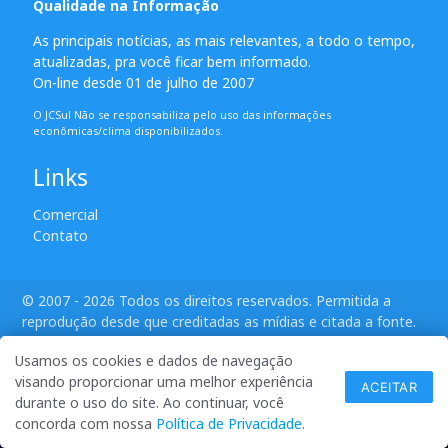
Qualidade na Informação
As principais notícias, as mais relevantes, a todo o tempo,
atualizadas, pra você ficar bem informado.
On-line desde 01 de julho de 2007
O JCSul Não se responsabiliza pelo uso das informações
econômicas/clima disponibilizados.
Links
Comercial
Contato
© 2007 - 2026 Todos os direitos reservados. Permitida a
reprodução desde que creditadas as mídias e citada a fonte.
desenvolvido por ANSIM
Usamos os cookies e dados de navegação
visando proporcionar uma melhor experiência
ACEITAR
durante o uso do site. Ao continuar, você
concorda com nossa
Política de Privacidade
.