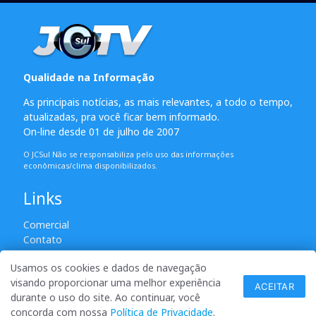
Qualidade na Informação
As principais notícias, as mais relevantes, a todo o tempo,
atualizadas, pra você ficar bem informado.
On-line desde 01 de julho de 2007
O JCSul Não se responsabiliza pelo uso das informações
econômicas/clima disponibilizados.
Links
Comercial
Contato
Usamos os cookies e dados de navegação
visando proporcionar uma melhor experiência
© 2007 - 2026 Todos os direitos reservados. Permitida a
ACEITAR
durante o uso do site. Ao continuar, você
reprodução desde que creditadas as mídias e citada a fonte.
concorda com nossa
Política de Privacidade
.
desenvolvido por ANSIM