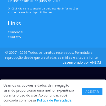
On-line desde 01 de julho de 2007
O JCSul Não se responsabiliza pelo uso das informações
econômicas/clima disponibilizados.
Links
Comercial
Contato
© 2007 - 2026 Todos os direitos reservados. Permitida a
reprodução desde que creditadas as mídias e citada a fonte.
desenvolvido por ANSIM
Usamos os cookies e dados de navegação
visando proporcionar uma melhor experiência
ACEITAR
durante o uso do site. Ao continuar, você
concorda com nossa
Política de Privacidade
.