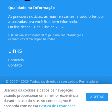
Qualidade na Informação
As principais notícias, as mais relevantes, a todo o tempo,
atualizadas, pra você ficar bem informado.
On-line desde 01 de julho de 2007
O JCSul Não se responsabiliza pelo uso das informações
econômicas/clima disponibilizados.
Links
Comercial
Contato
© 2007 - 2026 Todos os direitos reservados. Permitida a
reprodução desde que creditadas as mídias e citada a fonte.
Usamos os cookies e dados de navegação
desenvolvido por ANSIM
visando proporcionar uma melhor experiência
ACEITAR
durante o uso do site. Ao continuar, você
concorda com nossa
Política de Privacidade
.