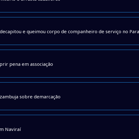
 decapitou e queimou corpo de companheiro de serviço no Par
mprir pena em associação
z Azambuja sobre demarcação
em Naviraí