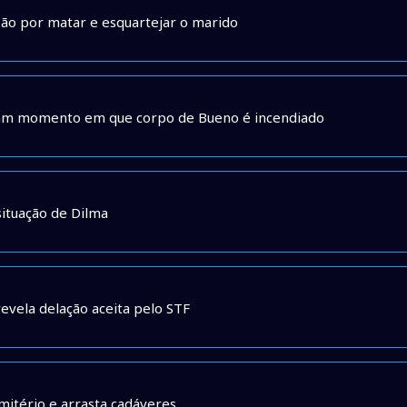
são por matar e esquartejar o marido
ram momento em que corpo de Bueno é incendiado
situação de Dilma
evela delação aceita pelo STF
mitério e arrasta cadáveres