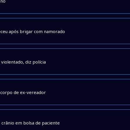
uno
eceu após brigar com namorado
iolentado, diz polícia
e corpo de ex-vereador
crânio em bolsa de paciente