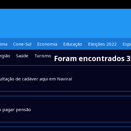
lima
Cone-Sul
Economia
Educação
Eleições 2022
Espe
egião
Saúde
Turismo
Foram encontrados 3
cultação de cadáver aqui em Naviraí
ão pagar pensão