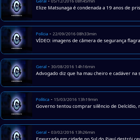
-
Geral
05/12/2016 08h45min
Elize Matsunaga é condenada a 19 anos de pri
-
Polícia
22/09/2016 08h33min
VÍDEO: imagens de câmera de segurança flag
-
Geral
30/08/2016 14h16min
Advogado diz que ha mau cheiro e cadáver na 
-
Política
15/03/2016 13h19min
Governo tentou comprar silêncio de Delcídio, r
-
Geral
03/02/2016 13h26min
Enxurrada em cidade no Sul do Piauí destrói ce