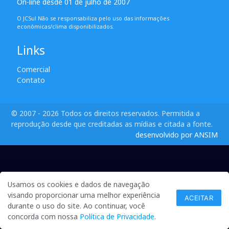
On-line desde 01 de julho de 2007
O JCSul Não se responsabiliza pelo uso das informações
econômicas/clima disponibilizados.
Links
Comercial
Contato
© 2007 - 2026 Todos os direitos reservados. Permitida a
reprodução desde que creditadas as mídias e citada a fonte.
desenvolvido por ANSIM
Usamos os cookies e dados de navegação
visando proporcionar uma melhor experiência
ACEITAR
durante o uso do site. Ao continuar, você
concorda com nossa
Política de Privacidade
.