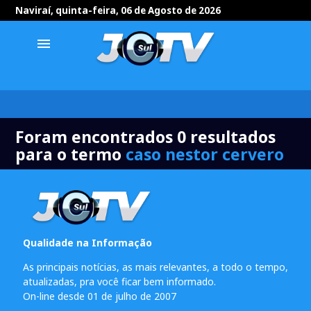
Naviraí, quinta-feira, 06 de Agosto de 2026
menu
Foram encontrados 0 resultados
para o termo
caso nestor cervero
Qualidade na Informação
As principais notícias, as mais relevantes, a todo o tempo,
atualizadas, pra você ficar bem informado.
On-line desde 01 de julho de 2007