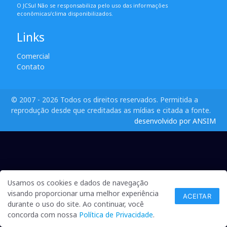
O JCSul Não se responsabiliza pelo uso das informações
econômicas/clima disponibilizados.
Links
Comercial
Contato
© 2007 - 2026 Todos os direitos reservados. Permitida a
reprodução desde que creditadas as mídias e citada a fonte.
desenvolvido por ANSIM
Usamos os cookies e dados de navegação
visando proporcionar uma melhor experiência
ACEITAR
durante o uso do site. Ao continuar, você
concorda com nossa
Política de Privacidade
.