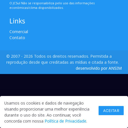
O JCSul Não se responsabiliza pelo uso das informações
econômicas/clima disponibilizados.
Links
Comercial
Contato
© 2007 - 2026 Todos os direitos reservados. Permitida a
reprodução desde que creditadas as mídias e citada a fonte.
desenvolvido por ANSIM
Usamos os cookies e dados de navegação
visando proporcionar uma melhor experiência
ACEITAR
durante o uso do site. Ao continuar, você
concorda com nossa
Política de Privacidade
.