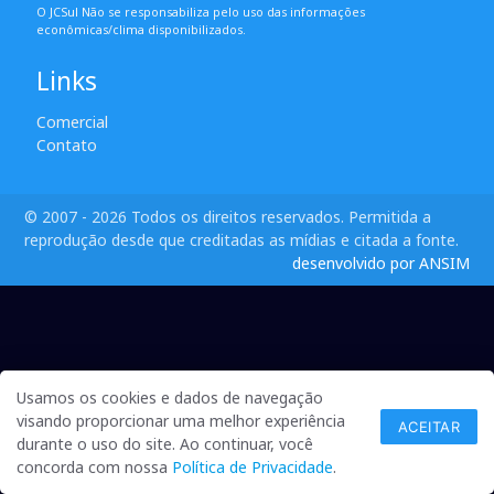
O JCSul Não se responsabiliza pelo uso das informações
econômicas/clima disponibilizados.
Links
Comercial
Contato
© 2007 - 2026 Todos os direitos reservados. Permitida a
reprodução desde que creditadas as mídias e citada a fonte.
desenvolvido por ANSIM
Usamos os cookies e dados de navegação
visando proporcionar uma melhor experiência
ACEITAR
durante o uso do site. Ao continuar, você
concorda com nossa
Política de Privacidade
.