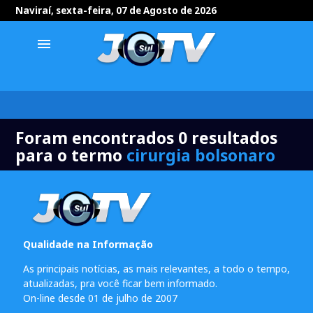
Naviraí, sexta-feira, 07 de Agosto de 2026
menu
Foram encontrados 0 resultados
para o termo
cirurgia bolsonaro
Qualidade na Informação
As principais notícias, as mais relevantes, a todo o tempo,
atualizadas, pra você ficar bem informado.
On-line desde 01 de julho de 2007