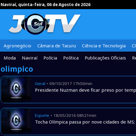
Naviraí, quinta-feira, 06 de Agosto de 2026
Agronegócio
Câmara de Tacuru
Ciência e Tecnologia
C
Moda
Naviraí
Polícia
Política
Publicações Oficiais
R
olimpico
-
Geral
09/10/2017 17h50min
Presidente Nuzman deve ficar preso por tem
-
Esporte
18/05/2016 08h21min
Tocha Olímpica passa por nove cidades de MS; c