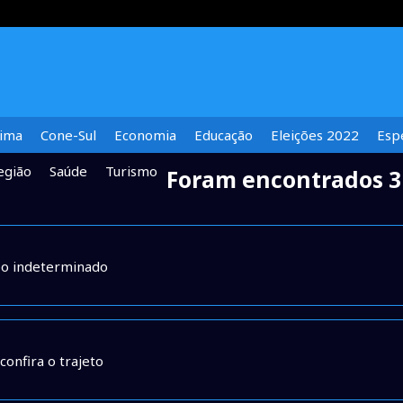
lima
Cone-Sul
Economia
Educação
Eleições 2022
Espe
egião
Saúde
Turismo
Foram encontrados 3
po indeterminado
onfira o trajeto