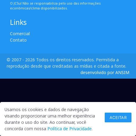
O JCSul Não se responsabiliza pelo uso das informações
econômicas/clima disponibilizados.
Links
Comercial
Contato
© 2007 - 2026 Todos os direitos reservados. Permitida a
reprodução desde que creditadas as mídias e citada a fonte.
desenvolvido por ANSIM
Usamos os cookies e dados de navegação
visando proporcionar uma melhor experiência
ACEITAR
durante o uso do site. Ao continuar, você
concorda com nossa
Política de Privacidade
.