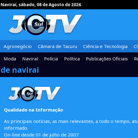
Naviraí, sábado, 08 de Agosto de 2026
Agronegócio
Câmara de Tacuru
Ciência e Tecnologia
C
Moda
Naviraí
Polícia
Política
Publicações Oficiais
R
de navirai
Qualidade na Informação
As principais notícias, as mais relevantes, a todo o tempo, at
informado.
On-line desde 01 de julho de 2007