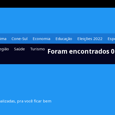
lima
Cone-Sul
Economia
Educação
Eleições 2022
Espe
egião
Saúde
Turismo
Foram encontrados 0
ualizadas, pra você ficar bem