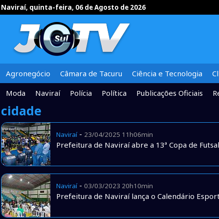
Naviraí, quinta-feira, 06 de Agosto de 2026
Agronegócio
Câmara de Tacuru
Ciência e Tecnologia
C
Moda
Naviraí
Polícia
Política
Publicações Oficiais
R
cidade
-
Naviraí
23/04/2025 11h06min
Prefeitura de Naviraí abre a 13ª Copa de Futsa
-
Naviraí
03/03/2023 20h10min
Prefeitura de Naviraí lança o Calendário Espo