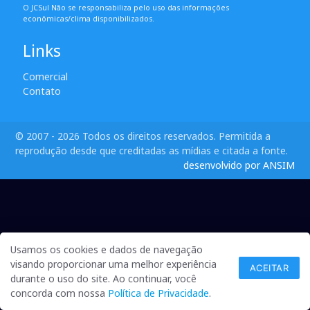
O JCSul Não se responsabiliza pelo uso das informações
econômicas/clima disponibilizados.
Links
Comercial
Contato
© 2007 - 2026 Todos os direitos reservados. Permitida a
reprodução desde que creditadas as mídias e citada a fonte.
desenvolvido por ANSIM
Usamos os cookies e dados de navegação
visando proporcionar uma melhor experiência
ACEITAR
durante o uso do site. Ao continuar, você
concorda com nossa
Política de Privacidade
.