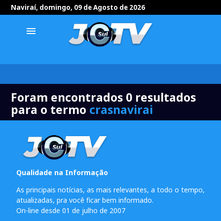
Naviraí, domingo, 09 de Agosto de 2026
menu
Foram encontrados 0 resultados
para o termo
crasnavirai
Qualidade na Informação
As principais notícias, as mais relevantes, a todo o tempo,
atualizadas, pra você ficar bem informado.
On-line desde 01 de julho de 2007