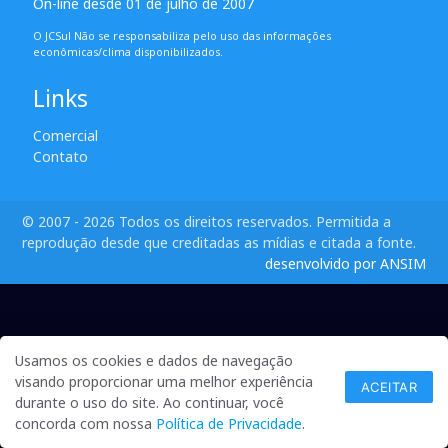
On-line desde 01 de julho de 2007
O JCSul Não se responsabiliza pelo uso das informações
econômicas/clima disponibilizados.
Links
Comercial
Contato
© 2007 - 2026 Todos os direitos reservados. Permitida a
reprodução desde que creditadas as mídias e citada a fonte.
desenvolvido por ANSIM
Usamos os cookies e dados de navegação
visando proporcionar uma melhor experiência
ACEITAR
durante o uso do site. Ao continuar, você
concorda com nossa
Política de Privacidade
.