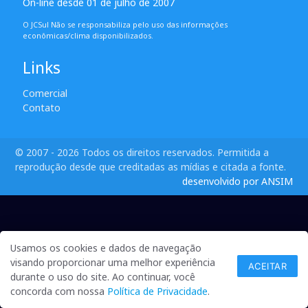
On-line desde 01 de julho de 2007
O JCSul Não se responsabiliza pelo uso das informações
econômicas/clima disponibilizados.
Links
Comercial
Contato
© 2007 - 2026 Todos os direitos reservados. Permitida a
reprodução desde que creditadas as mídias e citada a fonte.
desenvolvido por ANSIM
Usamos os cookies e dados de navegação
visando proporcionar uma melhor experiência
ACEITAR
durante o uso do site. Ao continuar, você
concorda com nossa
Política de Privacidade
.