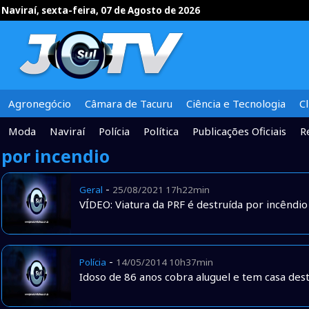
Naviraí, sexta-feira, 07 de Agosto de 2026
Agronegócio
Câmara de Tacuru
Ciência e Tecnologia
C
Moda
Naviraí
Polícia
Política
Publicações Oficiais
R
por incendio
-
Geral
25/08/2021 17h22min
VÍDEO: Viatura da PRF é destruída por incênd
-
Polícia
14/05/2014 10h37min
Idoso de 86 anos cobra aluguel e tem casa des