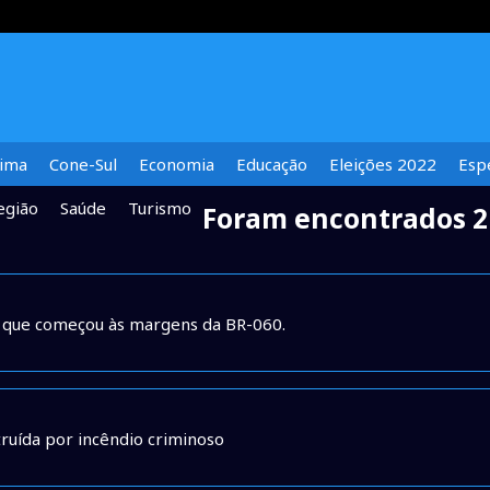
lima
Cone-Sul
Economia
Educação
Eleições 2022
Espe
egião
Saúde
Turismo
Foram encontrados 2
io que começou às margens da BR-060.
truída por incêndio criminoso