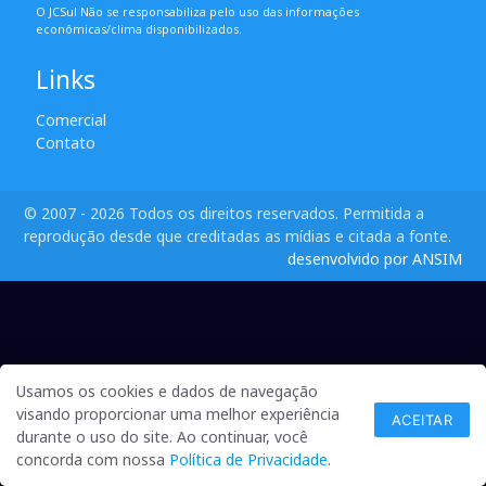
O JCSul Não se responsabiliza pelo uso das informações
econômicas/clima disponibilizados.
Links
Comercial
Contato
© 2007 - 2026 Todos os direitos reservados. Permitida a
reprodução desde que creditadas as mídias e citada a fonte.
desenvolvido por ANSIM
Usamos os cookies e dados de navegação
visando proporcionar uma melhor experiência
ACEITAR
durante o uso do site. Ao continuar, você
concorda com nossa
Política de Privacidade
.