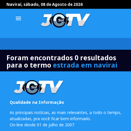
Naviraí, sábado, 08 de Agosto de 2026
menu
Foram encontrados 0 resultados
para o termo
estrada em navirai
Qualidade na Informação
As principais notícias, as mais relevantes, a todo o tempo,
atualizadas, pra você ficar bem informado.
On-line desde 01 de julho de 2007