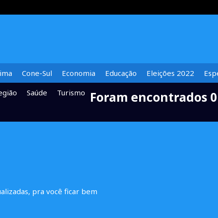
lima
Cone-Sul
Economia
Educação
Eleições 2022
Espe
egião
Saúde
Turismo
Foram encontrados 0
ualizadas, pra você ficar bem