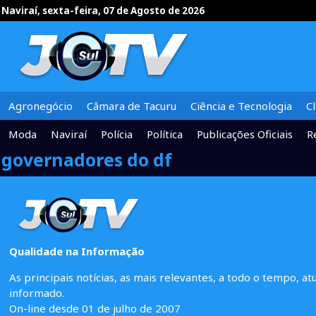
Naviraí, sexta-feira, 07 de Agosto de 2026
Agronegócio
Câmara de Tacuru
Ciência e Tecnologia
C
Moda
Naviraí
Polícia
Política
Publicações Oficiais
R
governadores do df
Qualidade na Informação
As principais notícias, as mais relevantes, a todo o tempo, at
informado.
On-line desde 01 de julho de 2007