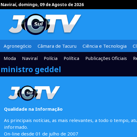
Naviraí, domingo, 09 de Agosto de 2026
Agronegócio
Câmara de Tacuru
Ciência e Tecnologia
C
Moda
Naviraí
Polícia
Política
Publicações Oficiais
R
ministro geddel
Qualidade na Informação
As principais notícias, as mais relevantes, a todo o tempo, at
informado.
On-line desde 01 de julho de 2007