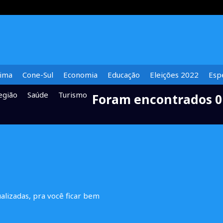
lima
Cone-Sul
Economia
Educação
Eleições 2022
Espe
egião
Saúde
Turismo
Foram encontrados 0
ualizadas, pra você ficar bem