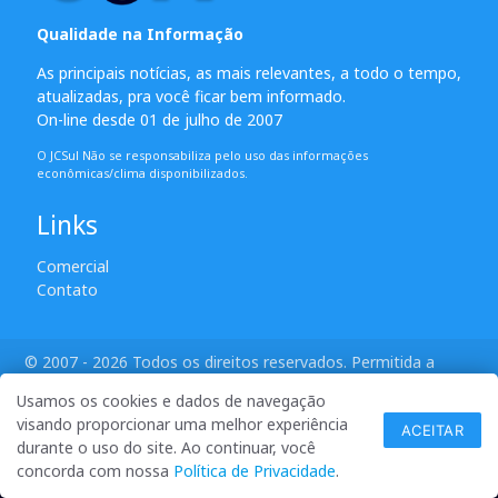
Qualidade na Informação
As principais notícias, as mais relevantes, a todo o tempo,
atualizadas, pra você ficar bem informado.
On-line desde 01 de julho de 2007
O JCSul Não se responsabiliza pelo uso das informações
econômicas/clima disponibilizados.
Links
Comercial
Contato
© 2007 - 2026 Todos os direitos reservados. Permitida a
reprodução desde que creditadas as mídias e citada a fonte.
Usamos os cookies e dados de navegação
desenvolvido por ANSIM
visando proporcionar uma melhor experiência
ACEITAR
durante o uso do site. Ao continuar, você
concorda com nossa
Política de Privacidade
.