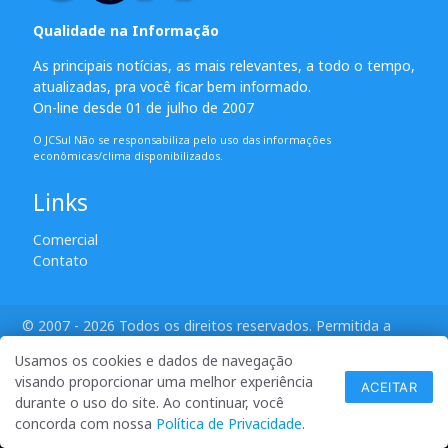
Qualidade na Informação
As principais notícias, as mais relevantes, a todo o tempo,
atualizadas, pra você ficar bem informado.
On-line desde 01 de julho de 2007
O JCSul Não se responsabiliza pelo uso das informações
econômicas/clima disponibilizados.
Links
Comercial
Contato
© 2007 - 2026 Todos os direitos reservados. Permitida a
reprodução desde que creditadas as mídias e citada a fonte.
Usamos os cookies e dados de navegação
desenvolvido por ANSIM
visando proporcionar uma melhor experiência
ACEITAR
durante o uso do site. Ao continuar, você
concorda com nossa
Política de Privacidade
.