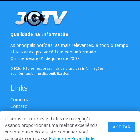
Qualidade na Informação
As principais notícias, as mais relevantes, a todo o tempo,
atualizadas, pra você ficar bem informado.
On-line desde 01 de julho de 2007
O JCSul Não se responsabiliza pelo uso das informações
econômicas/clima disponibilizados.
Links
Comercial
Contato
Usamos os cookies e dados de navegação
visando proporcionar uma melhor experiência
© 2007 - 2026 Todos os direitos reservados. Permitida a
ACEITAR
durante o uso do site. Ao continuar, você
reprodução desde que creditadas as mídias e citada a fonte.
concorda com nossa
Política de Privacidade
.
desenvolvido por ANSIM