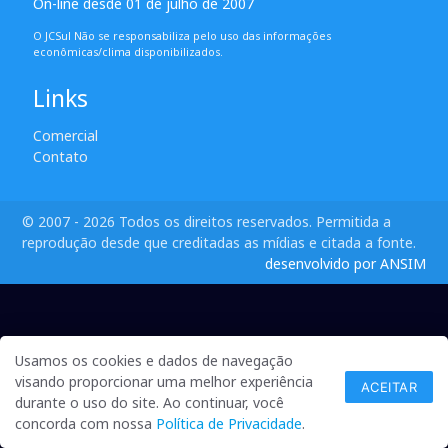
On-line desde 01 de julho de 2007
O JCSul Não se responsabiliza pelo uso das informações
econômicas/clima disponibilizados.
Links
Comercial
Contato
© 2007 - 2026 Todos os direitos reservados. Permitida a
reprodução desde que creditadas as mídias e citada a fonte.
desenvolvido por ANSIM
Usamos os cookies e dados de navegação
visando proporcionar uma melhor experiência
ACEITAR
durante o uso do site. Ao continuar, você
concorda com nossa
Política de Privacidade
.