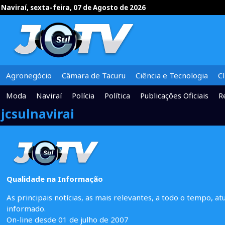
Naviraí, sexta-feira, 07 de Agosto de 2026
Agronegócio
Câmara de Tacuru
Ciência e Tecnologia
C
Moda
Naviraí
Polícia
Política
Publicações Oficiais
R
jcsulnavirai
Qualidade na Informação
As principais notícias, as mais relevantes, a todo o tempo, at
informado.
On-line desde 01 de julho de 2007