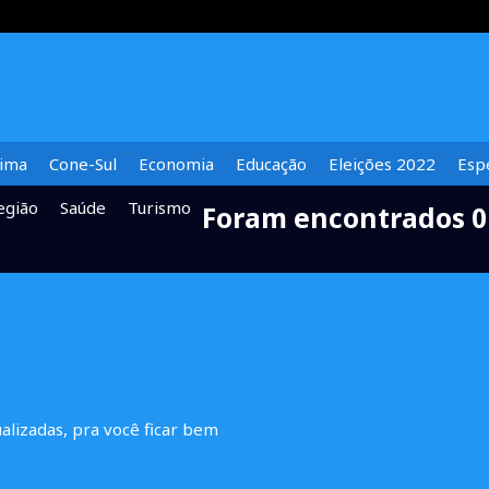
lima
Cone-Sul
Economia
Educação
Eleições 2022
Espe
egião
Saúde
Turismo
Foram encontrados 0 
ualizadas, pra você ficar bem