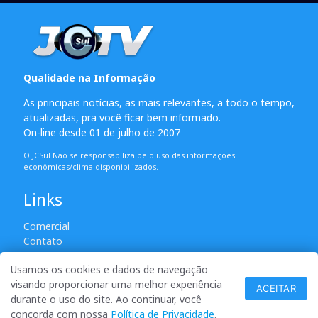
Qualidade na Informação
As principais notícias, as mais relevantes, a todo o tempo,
atualizadas, pra você ficar bem informado.
On-line desde 01 de julho de 2007
O JCSul Não se responsabiliza pelo uso das informações
econômicas/clima disponibilizados.
Links
Comercial
Contato
Usamos os cookies e dados de navegação
visando proporcionar uma melhor experiência
© 2007 - 2026 Todos os direitos reservados. Permitida a
ACEITAR
durante o uso do site. Ao continuar, você
reprodução desde que creditadas as mídias e citada a fonte.
concorda com nossa
Política de Privacidade
.
desenvolvido por ANSIM