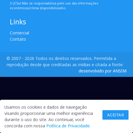
O JCSul Não se responsabiliza pelo uso das informações
econômicas/clima disponibilizados.
Links
Comercial
Contato
© 2007 - 2026 Todos os direitos reservados. Permitida a
reprodução desde que creditadas as mídias e citada a fonte.
desenvolvido por ANSIM
Usamos os cookies e dados de navegação
visando proporcionar uma melhor experiência
ACEITAR
durante o uso do site. Ao continuar, você
concorda com nossa
Política de Privacidade
.