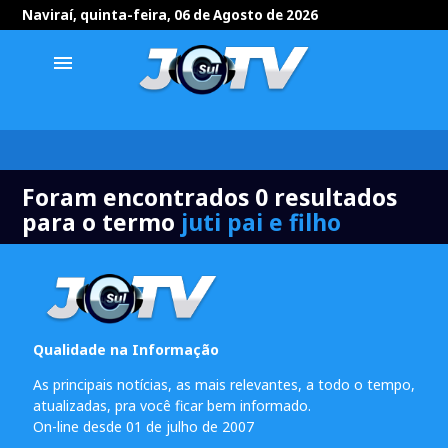
Naviraí, quinta-feira, 06 de Agosto de 2026
menu
Foram encontrados 0 resultados
para o termo
juti pai e filho
Qualidade na Informação
As principais notícias, as mais relevantes, a todo o tempo,
atualizadas, pra você ficar bem informado.
On-line desde 01 de julho de 2007