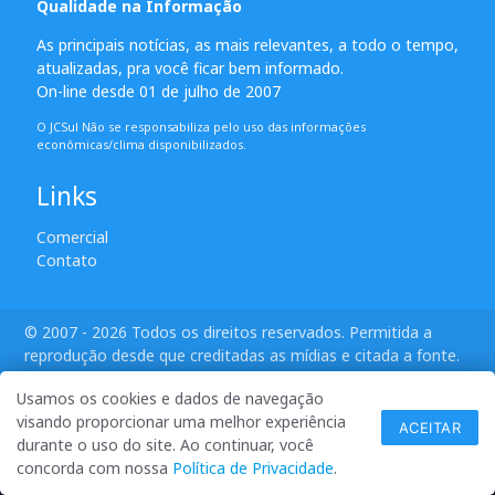
Qualidade na Informação
As principais notícias, as mais relevantes, a todo o tempo,
atualizadas, pra você ficar bem informado.
On-line desde 01 de julho de 2007
O JCSul Não se responsabiliza pelo uso das informações
econômicas/clima disponibilizados.
Links
Comercial
Contato
© 2007 - 2026 Todos os direitos reservados. Permitida a
reprodução desde que creditadas as mídias e citada a fonte.
desenvolvido por ANSIM
Usamos os cookies e dados de navegação
visando proporcionar uma melhor experiência
ACEITAR
durante o uso do site. Ao continuar, você
concorda com nossa
Política de Privacidade
.