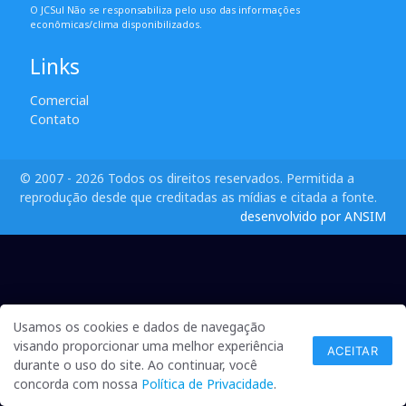
O JCSul Não se responsabiliza pelo uso das informações
econômicas/clima disponibilizados.
Links
Comercial
Contato
© 2007 - 2026 Todos os direitos reservados. Permitida a
reprodução desde que creditadas as mídias e citada a fonte.
desenvolvido por ANSIM
Usamos os cookies e dados de navegação
visando proporcionar uma melhor experiência
ACEITAR
durante o uso do site. Ao continuar, você
concorda com nossa
Política de Privacidade
.