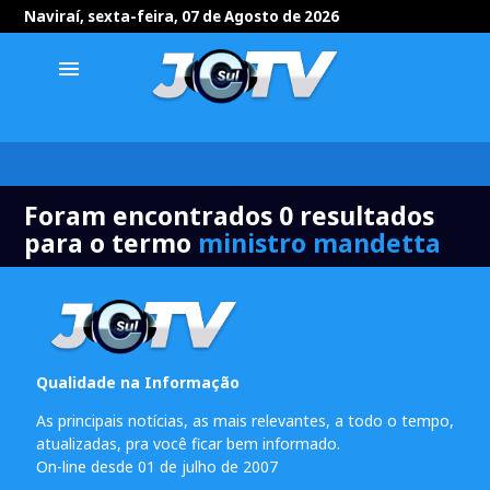
Naviraí, sexta-feira, 07 de Agosto de 2026
menu
Foram encontrados 0 resultados
para o termo
ministro mandetta
Qualidade na Informação
As principais notícias, as mais relevantes, a todo o tempo,
atualizadas, pra você ficar bem informado.
On-line desde 01 de julho de 2007