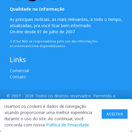
Qualidade na Informação
As principais notícias, as mais relevantes, a todo o tempo,
atualizadas, pra você ficar bem informado.
On-line desde 01 de julho de 2007
O JCSul Não se responsabiliza pelo uso das informações
econômicas/clima disponibilizados.
Links
Comercial
Contato
© 2007 - 2026 Todos os direitos reservados. Permitida a
reprodução desde que creditadas as mídias e citada a fonte.
Usamos os cookies e dados de navegação
desenvolvido por ANSIM
visando proporcionar uma melhor experiência
ACEITAR
durante o uso do site. Ao continuar, você
concorda com nossa
Política de Privacidade
.