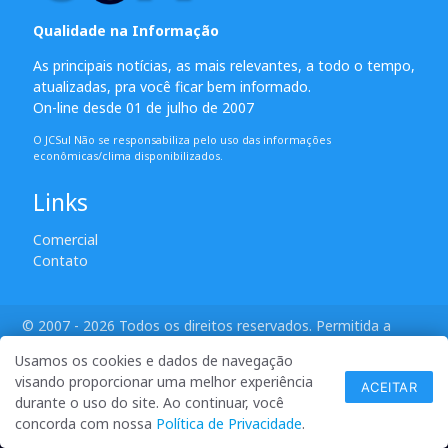
Qualidade na Informação
As principais notícias, as mais relevantes, a todo o tempo,
atualizadas, pra você ficar bem informado.
On-line desde 01 de julho de 2007
O JCSul Não se responsabiliza pelo uso das informações
econômicas/clima disponibilizados.
Links
Comercial
Contato
© 2007 - 2026 Todos os direitos reservados. Permitida a
reprodução desde que creditadas as mídias e citada a fonte.
Usamos os cookies e dados de navegação
desenvolvido por ANSIM
visando proporcionar uma melhor experiência
ACEITAR
durante o uso do site. Ao continuar, você
concorda com nossa
Política de Privacidade
.