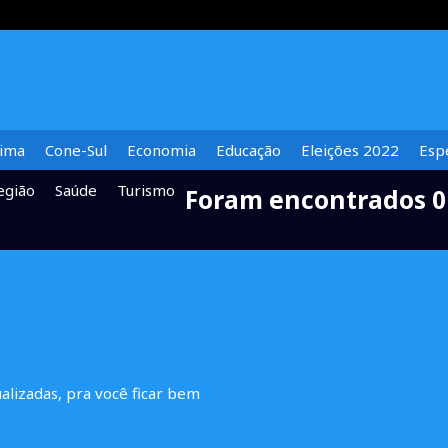
lima
Cone-Sul
Economia
Educação
Eleições 2022
Espe
egião
Saúde
Turismo
Foram encontrados 0
ualizadas, pra você ficar bem