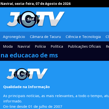
Naviraí, sexta-feira, 07 de Agosto de 2026
Agronegócio
Câmara de Tacuru
Ciência e Tecnologia
C
Moda
Naviraí
Polícia
Política
Publicações Oficiais
R
na educacao de ms
Qualidade na Informação
As principais notícias, as mais relevantes, a todo o tempo, at
informado.
On-line desde 01 de julho de 2007