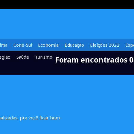
lima
Cone-Sul
Economia
Educação
Eleições 2022
Espe
egião
Saúde
Turismo
Foram encontrados 0
ualizadas, pra você ficar bem